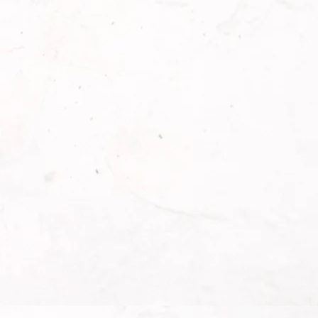
 nih persiapannya. Wah … exited banget
Puspa ingin...