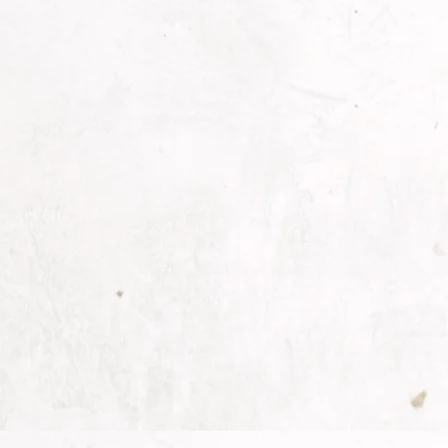
ang lagi sibuk nyiapin “the most important event in life”, gimana
pecial, berkesan mendalam dan membanggakan. Pada kesempatan ini 