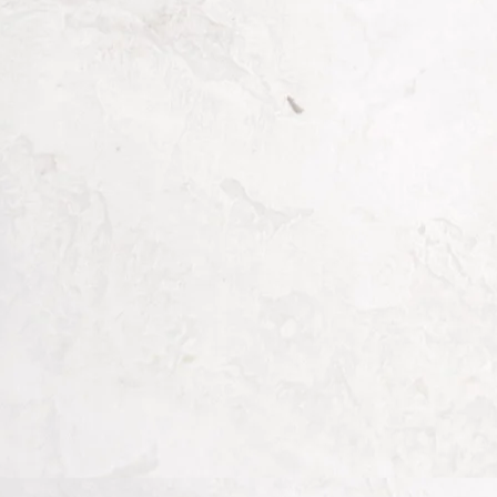
Salam Puspa ….. Hai … para bride n groom y
pastinya, gimana bikin acara nanti jadi s